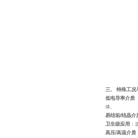
三、 特殊工况
低电导率介质
体。
易结垢/结晶介
卫生级应用
：
高压/高温介质