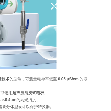
量技术
的型号，可测量电导率低至
0.05 μS/cm
的液
。或选用
超声波清洗式电极
。
a≤0.4μm
的高光洁度。
需要分体型设计以保护转换器。