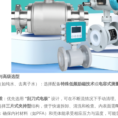
与高级选型
（如纯水、去离子水）：选择配备
特殊低频励磁技术
或
电容式测
质
：优先选用
“刮刀式电极”
设计，可在不断流情况下手动清理
选择
三片式夹持型
结构，便于快速拆卸、清洗和检查。内表面需
R
：确保内衬材料（如PFA）和壳体能承受相应压力与温度，可能