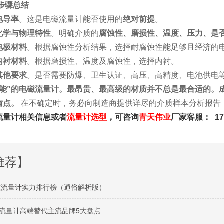
步骤总结
电导率
。这是电磁流量计能否使用的
绝对前提
。
化学与物理特性
。明确介质的
腐蚀性、磨损性、温度、压力、是
电极材料
。根据腐蚀性分析结果，选择耐腐蚀性能足够且经济的
内衬材料
。根据磨损性、温度及腐蚀性，选择内衬。
其他要求
。是否需要防爆、卫生认证、高压、高精度、电池供电
万能”的电磁流量计。最昂贵、最高级的材质并不总是最合适的。
衡点。
在不确定时，务必向制造商提供详尽的介质样本分析报告
流量计相关信息或者
流量计选型
，可咨询
青天
伟业
厂家客服： 17
推荐】
电磁流量计实力排行榜（通俗解析版）
流量计高端替代主流品牌5大盘点