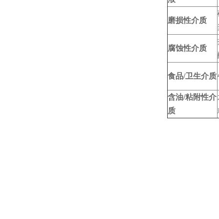
磨损性介质
腐蚀性介质
食品/卫生介质
含油/粘附性介
质