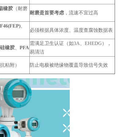
酯橡胶
（耐磨
耐磨是首要考虑
，流速不宜过高
F46(FEP)
、
必须根据具体浓度、温度查腐蚀数据表
需满足卫生认证（如3A、EHEDG），
硅橡胶
、
PFA
易清洁
抗粘附）
防止电极被绝缘物覆盖导致信号失效