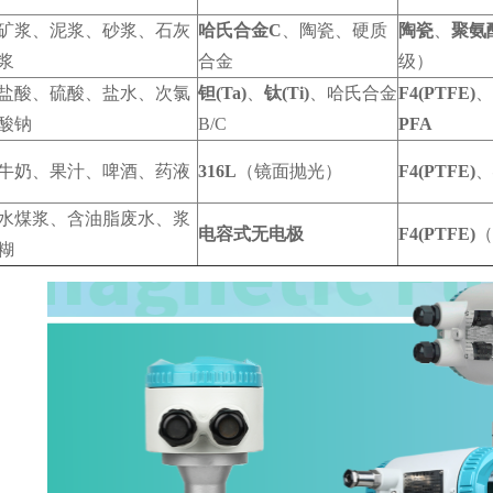
矿浆、泥浆、砂浆、石灰
哈氏合金C
、陶瓷、硬质
陶瓷
、
聚氨
浆
合金
级）
盐酸、硫酸、盐水、次氯
钽(Ta)
、
钛(Ti)
、哈氏合金
F4(PTFE)
、
酸钠
B/C
PFA
牛奶、果汁、啤酒、药液
316L
（镜面抛光）
F4(PTFE)
、
水煤浆、含油脂废水、浆
电容式无电极
F4(PTFE)
（
糊