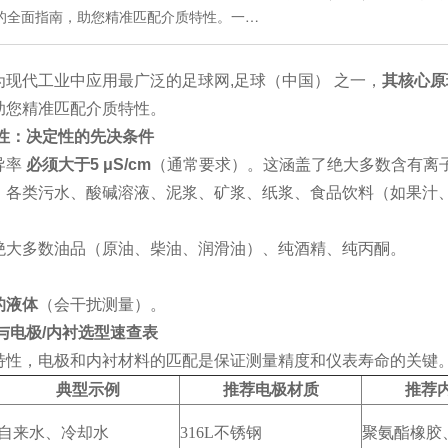
的全面指南，助您精准匹配介质特性。一…
为现代工业中应用最广泛的足球网,足球（中国） 之一，
其核心原
助您精准匹配介质特性。
电性：决定性的先决条件
导率
必须大于5 μS/cm
（通常要求）。这涵盖了绝大多数含有离
、各类污水、酸碱溶液、泥浆、矿浆、纸浆、食品饮料（如果汁
绝大多数油品（原油、柴油、润滑油）、纯酒精、纯丙酮。
的液体
（会干扰测量）。
与电极/内衬选型速查表
特性，电极和内衬材料的匹配是保证测量精度和仪表寿命的关键
典型示例
推荐电极材质
推荐
自来水、冷却水
316L不锈钢
聚氨酯橡胶、F