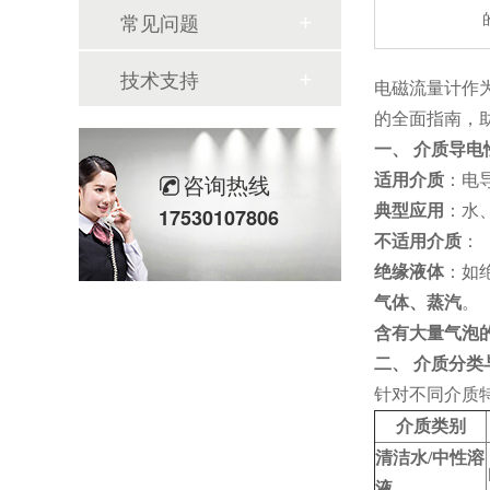
常见问题
技术支持
电磁流量计作
的全面指南，
一、 介质导
咨询热线
适用介质
：电
典型应用
：水
17530107806
不适用介质
：
绝缘液体
：如
气体、蒸汽
。
含有大量气泡
二、 介质分类
针对不同介质
介质类别
清洁水/中性溶
液