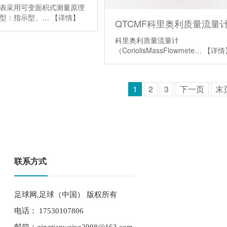
表采用可变面积式测量原理
类型：指示型、…
【详情】
QTCMF科里奥利质量流量
科里奥利质量流量计
（CoriolisMassFlowmete…
【详情
1
2
3
下一页
末
联系方式
足球网,足球（中国） 版权所有
电话： 17530107806
邮箱：qingtianweiye2008@163.com