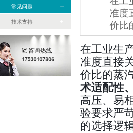
在工
常见问题
准度
技术支持
价比
在工业生
咨询热线
准度直接
17530107806
价比的蒸
术适配性
高压、易
验要求严
的选择逻